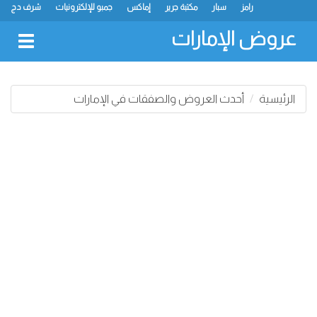
رامز
سبار
مكتبة جرير
إماكس
جمبو للإلكترونيات
شرف دج
ك.ام. للتجارة
ميغامارت
جراند هايبرماركت
جمعية الشارقة التعاونية
لولو
كارفور
نستو
سفاري هايبرماركت
انصار مول
البيت الأخضر
عروض الإمارات
oggle
gation
الرئيسية
أحدث العروض والصفقات في الإمارات