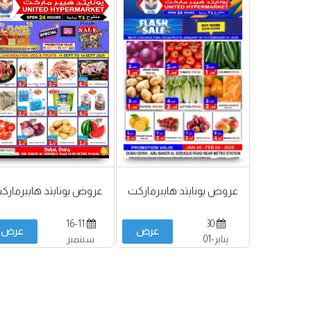
عروض يونايتد هايبرماركت
عروض يونايتد هايبرمارك
16-11
30
عرض
عرض
يناير-01
سبتمبر
فبراير