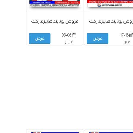
وض يونايتد هايبرماركت
عروض يونايتد هايبرماركت
08-06
17-15
عرض
عرض
مايو
فبراير