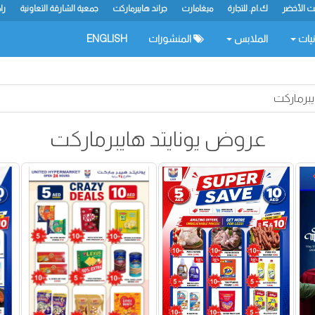
يت الأخضر
ك.ام. للتجارة
ميغامارت
جراند هايبرماركت
جمعية الشارقة التعاونية
را
نيات
الملابس
المنشورات
ENGLISH
يبرماركت
عروض يونايتد هايبرماركت