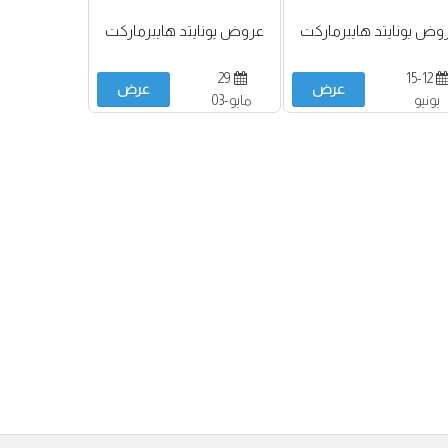
وض يونايتد هايبرماركت
عروض يونايتد هايبرماركت
29
15-12
عرض
عرض
يونيو
مايو-03
يونيو