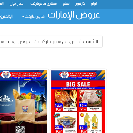
لولو
كارفور
نستو
سفاري هايبرماركت
انصار مول
الب
عروض الإمارات
هايبر ماركت
الإلكترو
الرئيسية
عروض هايبر ماركت
عروض يونايتد ها