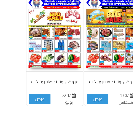
وض يونايتد هايبرماركت
عروض يونايتد هايبرماركت
22-17
10-07
عرض
عرض
غسطس
يوليو