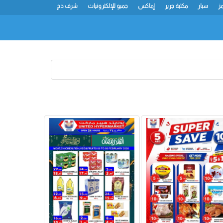
مز
سبار
مكتبة جرير
إماكس
جمبو للإلكترونيات
شرف دج