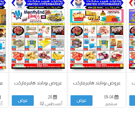
ت
عروض يونايتد هايبرماركت
عروض يونايتد هايبرماركت
عر
28
09-04
عرض
عرض
سبتمبر
أغسطس-02
أ
سبتمبر