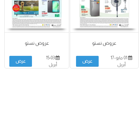
عروض نستو
عروض نستو
01 مايو-17
15-03
عرض
عرض
أبريل
أبريل