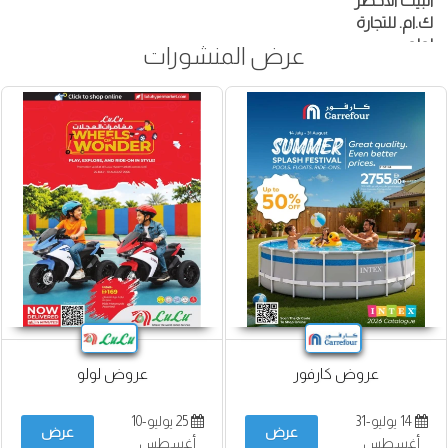
البيت الأخضر
ك.ام. للتجارة
لولو
عرض المنشورات
ميغامارت
نستو
جمعية الاتحاد التعاونية
بيج مارت
كنز
جمعية أبوظبي التعاونية
فاطمة
جمعية الشارقة التعاونية
جمعية أسواق عجمان التعاونية
سبار
سفير ماركت
المدينة هايبرماركت
جمعية العين التعاونية
رامز
عروض كارفور
عروض لولو
شكلان ماركت
سوبرماركت سيتي سنتر
يونايتد هايبرماركت
14 يوليو-31
25 يوليو-10
عرض
عرض
سوبرماركت اسطنبول
أغسطس
أغسطس