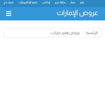
رامز
سبار
مكتبة جرير
إماكس
جمبو للإلكترونيات
شرف دج
ك.ام. للتجارة
ميغامارت
جراند هايبرماركت
جمعية الشارقة التعاونية
لولو
كارفور
نستو
سفاري هايبرماركت
انصار مول
البيت الأخضر
عروض الإمارات
oggle
gation
الرئيسية
عروض هايبر ماركت