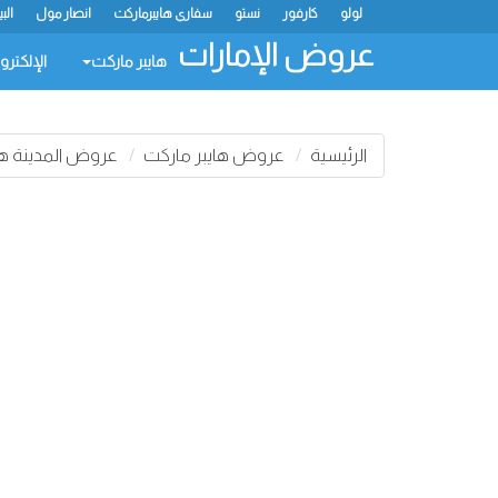
لولو
كارفور
نستو
سفاري هايبرماركت
انصار مول
الب
عروض الإمارات
هايبر ماركت
الإلكترو
الرئيسية
عروض هايبر ماركت
عروض المدينة ها