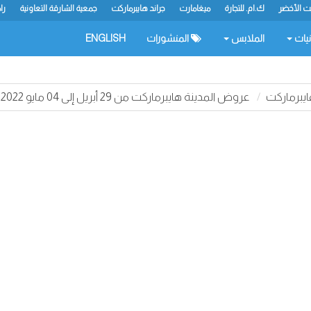
يت الأخضر
ك.ام. للتجارة
ميغامارت
جراند هايبرماركت
جمعية الشارقة التعاونية
را
نيات
الملابس
المنشورات
ENGLISH
يبرماركت
عروض المدينة هايبرماركت من 29 أبريل إلى 04 مايو 2022