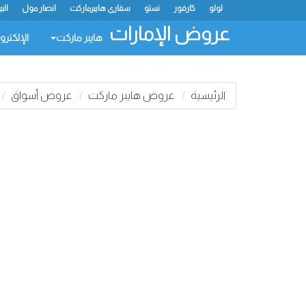
لولو
كارفور
نستو
سفاري هايبرماركت
انصار مول
الب
عروض الإمارات
هايبر ماركت
الإلكترو
الرئيسية
عروض هايبر ماركت
عروض أسواق