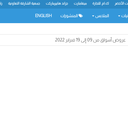
يت الأخضر
ك.ام. للتجارة
ميغامارت
جراند هايبرماركت
جمعية الشارقة التعاونية
را
نيات
الملابس
المنشورات
ENGLISH
عروض أسواق من 09 إلى 19 فبراير 2022