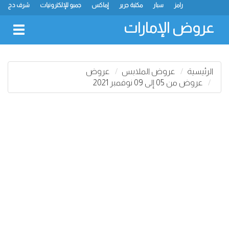
رامز
سبار
مكتبة جرير
إماكس
جمبو للإلكترونيات
شرف دج
ك.ام. للتجارة
ميغامارت
جراند هايبرماركت
جمعية الشارقة التعاونية
لولو
كارفور
نستو
سفاري هايبرماركت
انصار مول
البيت الأخضر
عروض الإمارات
oggle
gation
الرئيسية
عروض الملابس
عروض
عروض من 05 إلى 09 نوفمبر 2021