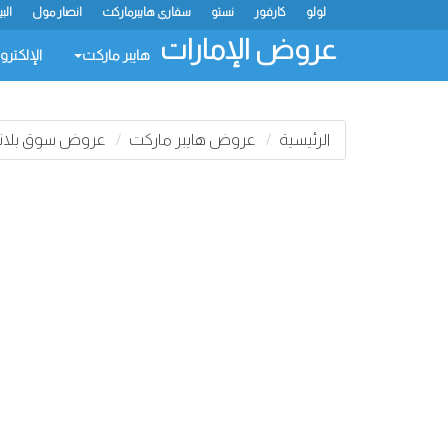
لولو
كارفور
نستو
سفاري هايبرماركت
انصار مول
الب
عروض الإمارات
هايبر ماركت
الإلكترو
الرئيسية
عروض هايبر ماركت
عروض سوق بلان