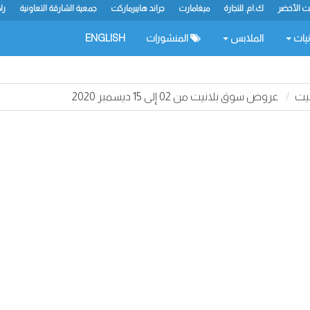
يت الأخضر
ك.ام. للتجارة
ميغامارت
جراند هايبرماركت
جمعية الشارقة التعاونية
را
نيات
الملابس
المنشورات
ENGLISH
يت
عروض سوق بلانيت من 02 إلى 15 ديسمبر 2020