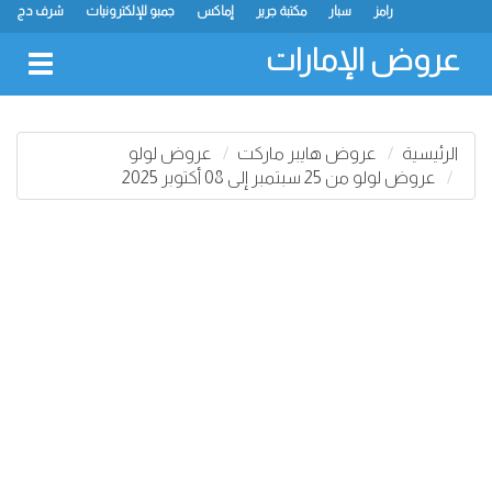
رامز
سبار
مكتبة جرير
إماكس
جمبو للإلكترونيات
شرف دج
ك.ام. للتجارة
ميغامارت
جراند هايبرماركت
جمعية الشارقة التعاونية
لولو
كارفور
نستو
سفاري هايبرماركت
انصار مول
البيت الأخضر
عروض الإمارات
oggle
gation
الرئيسية
عروض هايبر ماركت
عروض لولو
عروض لولو من 25 سبتمبر إلى 08 أكتوبر 2025