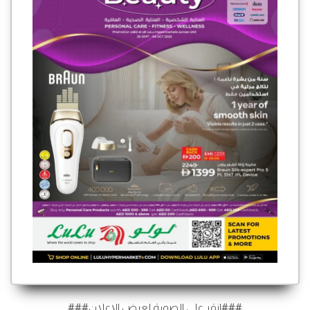
###انقر على الصورة لعرض الإعلان###