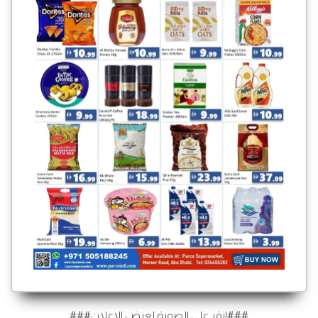
###انقر على الصورة لعرض الإعلان###