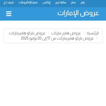
رامز
سبار
مكتبة جرير
إماكس
جمبو للإلكترونيات
شرف دج
ك.ام. للتجارة
ميغامارت
جراند هايبرماركت
جمعية الشارقة التعاونية
لولو
كارفور
نستو
سفاري هايبرماركت
انصار مول
البيت الأخضر
عروض الإمارات
oggle
gation
الرئيسية
عروض هايبر ماركت
عروض باركو هايبرماركت
عروض باركو هايبرماركت من 17 إلى 20 يوليو 2025