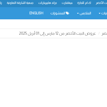
يت الأخضر
ك.ام. للتجارة
ميغامارت
جراند هايبرماركت
جمعية الشارقة التعاونية
را
نيات
الملابس
المنشورات
ENGLISH
خضر
عروض البيت الأخضر من 12 مارس إلى 01 أبريل 2025