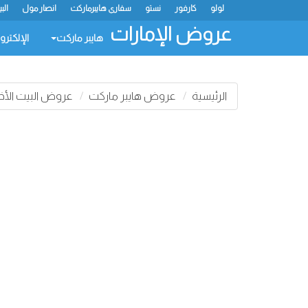
لولو
كارفور
نستو
سفاري هايبرماركت
انصار مول
الب
عروض الإمارات
هايبر ماركت
الإلكترو
الرئيسية
عروض هايبر ماركت
عروض البيت الأ