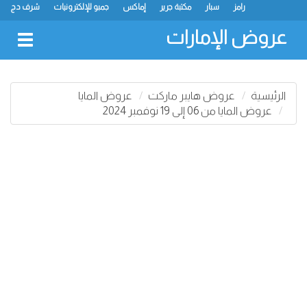
رامز
سبار
مكتبة جرير
إماكس
جمبو للإلكترونيات
شرف دج
ك.ام. للتجارة
ميغامارت
جراند هايبرماركت
جمعية الشارقة التعاونية
لولو
كارفور
نستو
سفاري هايبرماركت
انصار مول
البيت الأخضر
عروض الإمارات
oggle
gation
الرئيسية
عروض هايبر ماركت
عروض المايا
عروض المايا من 06 إلى 19 نوفمبر 2024