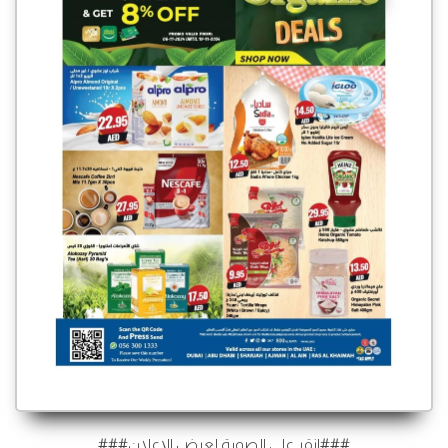
###انقر على الصورة لعرض الإعلان###