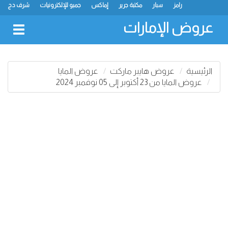
رامز
سبار
مكتبة جرير
إماكس
جمبو للإلكترونيات
شرف دج
ك.ام. للتجارة
ميغامارت
جراند هايبرماركت
جمعية الشارقة التعاونية
لولو
كارفور
نستو
سفاري هايبرماركت
انصار مول
البيت الأخضر
عروض الإمارات
oggle
gation
الرئيسية
عروض هايبر ماركت
عروض المايا
عروض المايا من 23 أكتوبر إلى 05 نوفمبر 2024