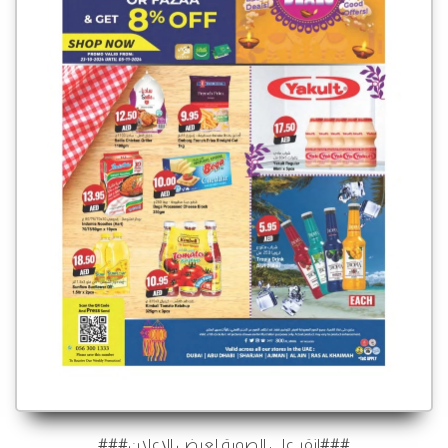
###انقر على الصورة لعرض الإعلان###