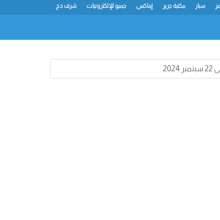
مز
سبار
مكتبة جرير
إماكس
جمبو للإلكترونيات
شرف دج