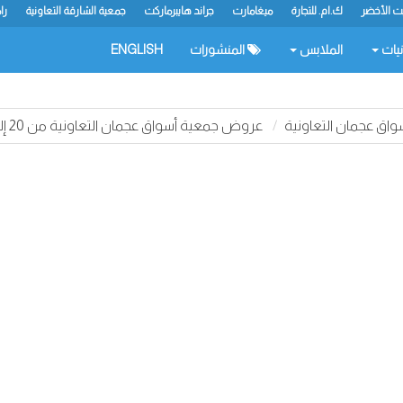
يت الأخضر
ك.ام. للتجارة
ميغامارت
جراند هايبرماركت
جمعية الشارقة التعاونية
را
نيات
الملابس
المنشورات
ENGLISH
ق عجمان التعاونية
عروض جمعية أسواق عجمان التعاونية من 20 إلى 22 سبتمبر 2024