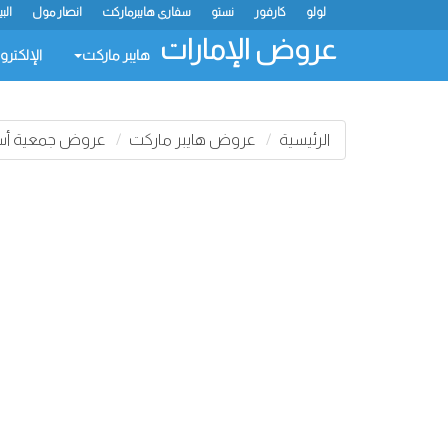
لولو
كارفور
نستو
سفاري هايبرماركت
انصار مول
الب
عروض الإمارات
هايبر ماركت
الإلكترو
الرئيسية
عروض هايبر ماركت
عروض جمعية أسوا