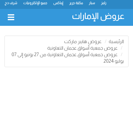
رامز
سبار
مكتبة جرير
إماكس
جمبو للإلكترونيات
شرف دج
ك.ام. للتجارة
ميغامارت
جراند هايبرماركت
جمعية الشارقة التعاونية
لولو
كارفور
نستو
سفاري هايبرماركت
انصار مول
البيت الأخضر
عروض الإمارات
oggle
gation
الرئيسية
عروض هايبر ماركت
عروض جمعية أسواق عجمان التعاونية
عروض جمعية أسواق عجمان التعاونية من 27 يونيو إلى 07
يوليو 2024