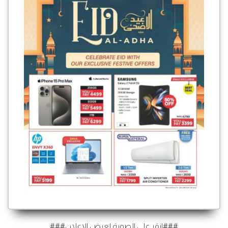
###انقر على الصورة لعرض الإعلان###