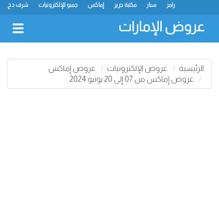
رامز
سبار
مكتبة جرير
إماكس
جمبو للإلكترونيات
شرف دج
ك.ام. للتجارة
ميغامارت
جراند هايبرماركت
جمعية الشارقة التعاونية
لولو
كارفور
نستو
سفاري هايبرماركت
انصار مول
البيت الأخضر
عروض الإمارات
oggle
gation
الرئيسية
عروض الإلكترونيات
عروض إماكس
عروض إماكس من 07 إلى 20 يونيو 2024