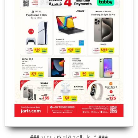
###انقر على الصورة لعرض الإعلان###