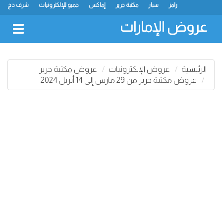
رامز
سبار
مكتبة جرير
إماكس
جمبو للإلكترونيات
شرف دج
ك.ام. للتجارة
ميغامارت
جراند هايبرماركت
جمعية الشارقة التعاونية
لولو
كارفور
نستو
سفاري هايبرماركت
انصار مول
البيت الأخضر
عروض الإمارات
oggle
gation
الرئيسية
عروض الإلكترونيات
عروض مكتبة جرير
عروض مكتبة جرير من 29 مارس إلى 14 أبريل 2024